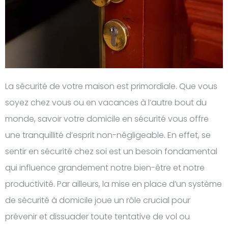
La sécurité de votre maison est primordiale. Que vous
soyez chez vous ou en vacances à l’autre bout du
monde, savoir votre domicile en sécurité vous offre
une tranquillité d’esprit non-négligeable. En effet, se
sentir en sécurité chez soi est un besoin fondamental
qui influence grandement notre bien-être et notre
productivité. Par ailleurs, la mise en place d’un système
de sécurité à domicile joue un rôle crucial pour
prévenir et dissuader toute tentative de vol ou